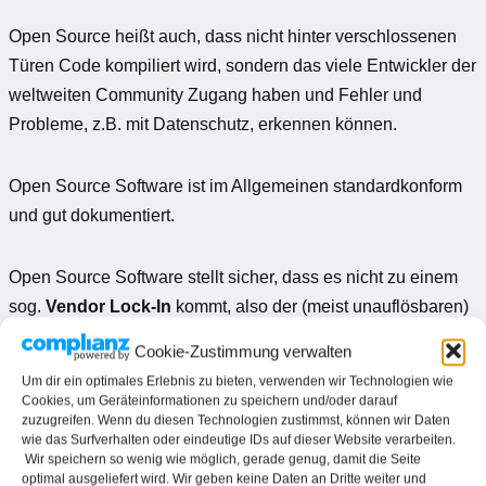
Open Source heißt auch, dass nicht hinter verschlossenen
Türen Code kompiliert wird, sondern das viele Entwickler der
weltweiten Community Zugang haben und Fehler und
Probleme, z.B. mit Datenschutz, erkennen können.
Open Source Software ist im Allgemeinen standardkonform
und gut dokumentiert.
Open Source Software stellt sicher, dass es nicht zu einem
sog.
Vendor Lock-In
kommt, also der (meist unauflösbaren)
Abhängigkeit von einem Produkt oder Hersteller.
Cookie-Zustimmung verwalten
Um dir ein optimales Erlebnis zu bieten, verwenden wir Technologien wie
Wir kümmern uns darum, dass Sie Ihre Arbeit machen
Cookies, um Geräteinformationen zu speichern und/oder darauf
zuzugreifen. Wenn du diesen Technologien zustimmst, können wir Daten
können und sich nicht mit Computerproblemen abgeben
wie das Surfverhalten oder eindeutige IDs auf dieser Website verarbeiten.
müssen.
Wir speichern so wenig wie möglich, gerade genug, damit die Seite
optimal ausgeliefert wird. Wir geben keine Daten an Dritte weiter und
Wir sind seit vielen Jahren Mitglied der Open Source Experts