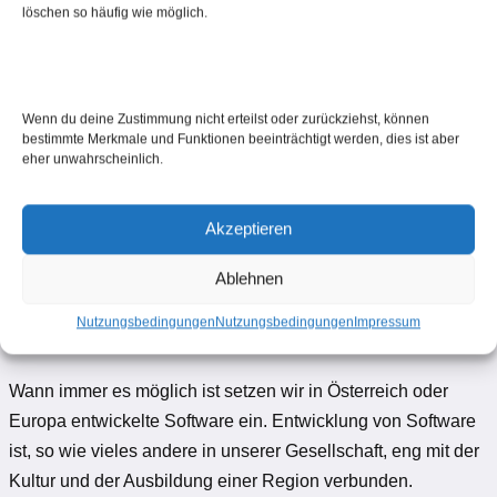
löschen so häufig wie möglich.
Group der WKO .
Wenn du deine Zustimmung nicht erteilst oder zurückziehst, können
bestimmte Merkmale und Funktionen beeinträchtigt werden, dies ist aber
eher unwahrscheinlich.
Wir setzen auf österreichische
Akzeptieren
und europäische Entwicklungen
Ablehnen
Nutzungsbedingungen
Nutzungsbedingungen
Impressum
Pinguin-Systeme.at steht zu Österreich und Europa
Wann immer es möglich ist setzen wir in Österreich oder
Europa entwickelte Software ein. Entwicklung von Software
ist, so wie vieles andere in unserer Gesellschaft, eng mit der
Kultur und der Ausbildung einer Region verbunden.